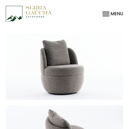
MENU
Home
SIGA NAS REDES:
Quem somos
Linhas
ENDEREÇO:
Produtos
BR 470, Km 217 + 735m, nº
403
Downloads
Bairro Pomarosa
CEP 95700-432
Onde encontrar
Bento Gonçalves - RS
Solicite seu Orçamento
Contato
Política de Privacidade
Área Restrita
EMAIL:
comercial@serragauchaestofados.com.br