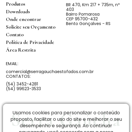
Produtos
BR 470, Km 217 + 735m, nº
403
Downloads
Bairro Pomarosa
CEP 95700-432
Onde encontrar
Bento Gonçalves - RS
Solicite seu Orçamento
Contato
Política de Privacidade
Área Restrita
EMAIL:
comercial@serragauchaestofados.com.br
CONTATOS:
(54) 3452-4281
(54) 99623-3533
Serra Gaúcha
Usamos cookies para personalizar o conteúdo
proposto, facilitar o uso do site e melhorar o seu
desempenho e segurança. Ao continuar