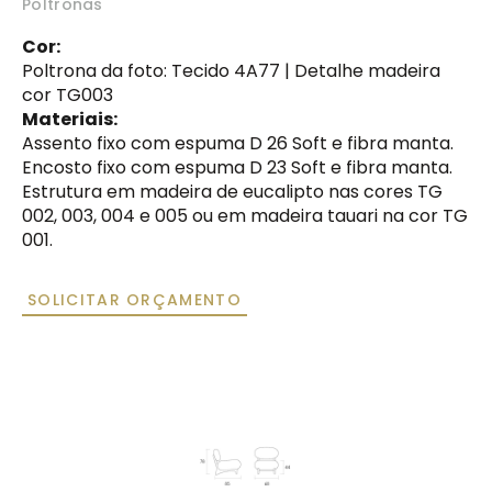
Poltronas
CONTATOS:
(54) 3452-4281
Cor:
(54) 99623-3533
Poltrona da foto: Tecido 4A77 | Detalhe madeira
cor TG003
Materiais:
Assento fixo com espuma D 26 Soft e fibra manta.
Encosto fixo com espuma D 23 Soft e fibra manta.
Estrutura em madeira de eucalipto nas cores TG
002, 003, 004 e 005 ou em madeira tauari na cor TG
001.
SOLICITAR ORÇAMENTO